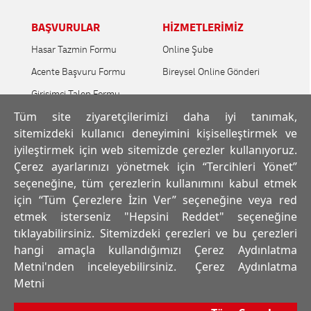
BAŞVURULAR
HİZMETLERİMİZ
Hasar Tazmin Formu
Online Şube
Acente Başvuru Formu
Bireysel Online Gönderi
Girişimci Talep Formu
Tüm site ziyaretçilerimizi daha iyi tanımak,
Araç Kiralama Formu
sitemizdeki kullanıcı deneyimini kişiselleştirmek ve
Servis Noktası Başvuru
iyileştirmek için web sitemizde çerezler kullanıyoruz.
Formu
Çerez ayarlarınızı yönetmek için “Tercihleri Yönet”
seçeneğine, tüm çerezlerin kullanımını kabul etmek
İNSAN KAYNAKLARI
için “Tüm Çerezlere İzin Ver” seçeneğine veya red
İnsan Kaynakları
etmek isterseniz "Hepsini Reddet" seçeneğine
Eğitim ve Gelişim
tıklayabilirsiniz. Sitemizdeki çerezleri ve bu çerezleri
hangi amaçla kullandığımızı Çerez Aydınlatma
Ücretlendirme ve
Performans
Metni'nden inceleyebilirsiniz.
Çerez Aydınlatma
Metni