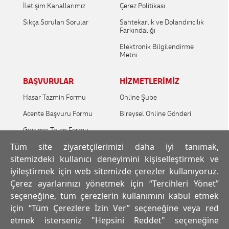
İletişim Kanallarımız
Çerez Politikası
Sıkça Sorulan Sorular
Sahtekarlık ve Dolandırıcılık
Farkındalığı
Elektronik Bilgilendirme
Metni
BAŞVURULAR
HİZMETLERİMİZ
Hasar Tazmin Formu
Online Şube
Acente Başvuru Formu
Bireysel Online Gönderi
Girişimci Talep Formu
Tüm site ziyaretçilerimizi daha iyi tanımak,
Araç Kiralama Formu
sitemizdeki kullanıcı deneyimini kişiselleştirmek ve
Servis Noktası Başvuru
iyileştirmek için web sitemizde çerezler kullanıyoruz.
Formu
Çerez ayarlarınızı yönetmek için “Tercihleri Yönet”
seçeneğine, tüm çerezlerin kullanımını kabul etmek
İNSAN KAYNAKLARI
için “Tüm Çerezlere İzin Ver” seçeneğine veya red
İnsan Kaynakları
etmek isterseniz "Hepsini Reddet" seçeneğine