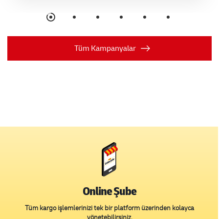
itibaren 31.12.2026 tarihine kadar 93,99 TL’den başlayan fiyatlarla
kargolarının gönderimini sağlar.31.12.2026'ya kadar sabit fiyatlarla
çalışma fırsatını yakalayın.Detaylı bilgi almak ve DHL eCommerce
Online Şube üzerinden bizimle çalışmaya başlamak için tıklayınız.
Tüm Kampanyalar
Online Şube
Tüm kargo işlemlerinizi tek bir platform üzerinden kolayca
yönetebilirsiniz.