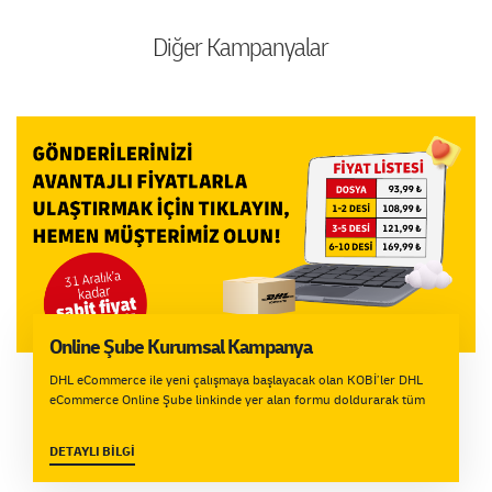
Diğer Kampanyalar
Online Şube Kurumsal Kampanya
DHL eCommerce ile yeni çalışmaya başlayacak olan KOBİ’ler DHL
eCommerce Online Şube linkinde yer alan formu doldurarak tüm
hizmetlerimize hızlı ve kesintisiz erişim sağlayabilir.Yeni KOBİ
müşterilerimizin tek yapması gereken şey; üyelik formundaki
DETAYLI BİLGİ
bilgileri tamamlayarak müşterimiz olmak.Bu kolay ve pratik
işlemlerin ardından yeni KOBİ müşterilerimiz kayıt tarihinden