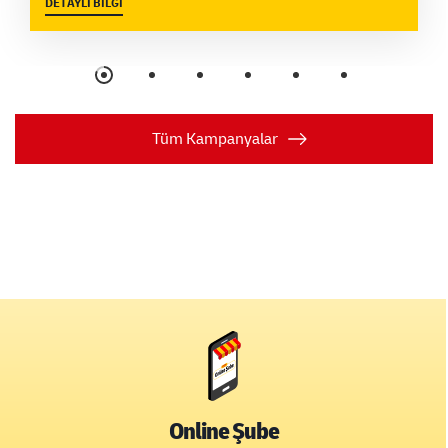
DETAYLI BİLGİ
garantisi sunduğumuz peynir gönderilerinde size uygun paketleme
seçeneklerini şubelerimizden de satın alabilir, özel çağrı merkezimiz
ile hızlı destek alabilirsiniz.Türkiye’nin her noktasına kargo ile peynir
gönderimi yapmak ve size özel fiyatlardan faydalanmak için size en
yakın DHL eCommerce şubesini ziyaret edebilirsiniz.Kampanya
Gönderilerinde Dikkat Edilmesi GerekenlerSulu içerik
olmamalıdır.Beyaz Peynir: Kolinin içerisine vakumlanmış ambalaj ile
konulmalı ve plastik ya da strafor iç ambalaj ile
Tüm Kampanyalar
desteklenmelidir.Kaşar Peyniri: Kolinin içerisine vakumlanmış
ambalaj ile konulmalıdır.Ürünlerin içine koyulduğu kolide boşluk
olmamalıdır.* Kargonun, alıcı veya gönderici kaynaklı teslim
edilememesi nedeniyle iade süreci gerçekleşen gıda ürünlerinde,
iade süresince oluşabilecek bozulmalar sigorta kapsamında dahil
edilemeyecektir. (Adres Yetersizliği, alıcı müşterinin adresinde
olmaması, alıcı müşterinin belirtilen gün içerisinde kargoyu teslim
almaması vb.)
Online Şube