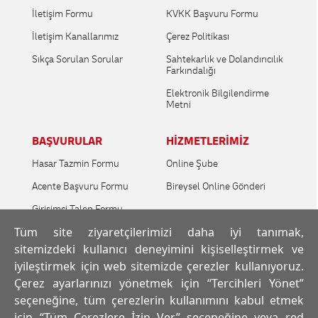
İletişim Formu
KVKK Başvuru Formu
İletişim Kanallarımız
Çerez Politikası
Sıkça Sorulan Sorular
Sahtekarlık ve Dolandırıcılık
Farkındalığı
Elektronik Bilgilendirme
Metni
BAŞVURULAR
HİZMETLERİMİZ
Hasar Tazmin Formu
Online Şube
Acente Başvuru Formu
Bireysel Online Gönderi
Girişimci Talep Formu
Tüm site ziyaretçilerimizi daha iyi tanımak,
Araç Kiralama Formu
sitemizdeki kullanıcı deneyimini kişiselleştirmek ve
Servis Noktası Başvuru
iyileştirmek için web sitemizde çerezler kullanıyoruz.
Formu
Çerez ayarlarınızı yönetmek için “Tercihleri Yönet”
seçeneğine, tüm çerezlerin kullanımını kabul etmek
İNSAN KAYNAKLARI
için “Tüm Çerezlere İzin Ver” seçeneğine veya red