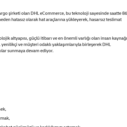
argo şirketi olan DHL eCommerce, bu teknoloji sayesinde saatte 8
meden hatasız olarak hat araçlarına yükleyerek, hasarsız teslimat
jik altyapısı, güçlü itibarı ve en önemli varlığı olan insan kaynağı
, yenilikçi ve müşteri odaklı yaklaşımlarıyla birleşerek DHL
kılar sunmaya devam ediyor.
mek,
urmak,