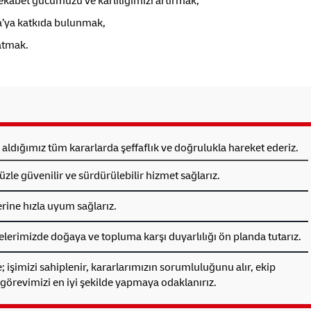
rekabet gücümüzü ve karlılığımızı artırmak,
a’ya katkıda bulunmak,
atmak.
dığımız tüm kararlarda şeffaflık ve doğrulukla hareket ederiz.
le güvenilir ve sürdürülebilir hizmet sağlarız.
rine hızla uyum sağlarız.
lerimizde doğaya ve topluma karşı duyarlılığı ön planda tutarız.
işimizi sahiplenir, kararlarımızın sorumluluğunu alır, ekip
görevimizi en iyi şekilde yapmaya odaklanırız.