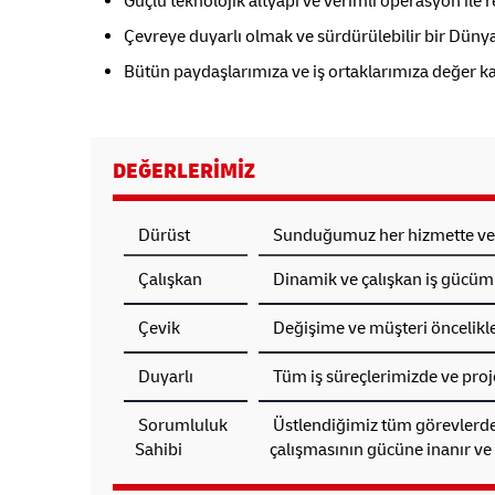
Güçlü teknolojik altyapı ve verimli operasyon ile 
Çevreye duyarlı olmak ve sürdürülebilir bir Düny
Bütün paydaşlarımıza ve iş ortaklarımıza değer k
DEĞERLERIMIZ
Dürüst
Sunduğumuz her hizmette ve al
Çalışkan
Dinamik ve çalışkan iş gücümüz
Çevik
Değişime ve müşteri öncelikle
Duyarlı
Tüm iş süreçlerimizde ve proje
Sorumluluk
Üstlendiğimiz tüm görevlerde; 
Sahibi
çalışmasının gücüne inanır ve 