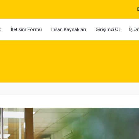
p
İletişim Formu
İnsan Kaynakları
Girişimci Ol
İş O