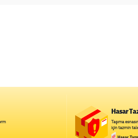
Hasar Ta
form
Taşıma esnasın
için tazmin tal
Hasar Taz