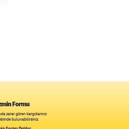
zmin Formu
da zarar gören kargolarınız
ebinde bulunabilirsiniz.
min Formu Doldur